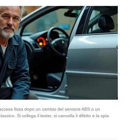
accesa fissa dopo un cambio del sensore ABS o un
ssico. Si collega il tester, si cancella il difetto e la spia