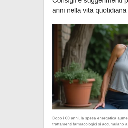
Consigli e suggerimenti 
anni nella vita quotidiana
Dopo i 60 anni, la spesa energetica aument
trattamenti farmacologici si accumulano a 