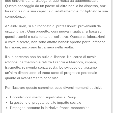
due universi da far dialogare, due realtà da addomesticare.
Questo passaggio da un paese all’altro non lo ha disperso, anzi:
ha rafforzato la sua capacità di adattamento e moltiplicato le sue
competenze.
A Saint-Ouen, si è circondato di professionisti provenienti da
orizzonti vari. Ogni progetto, ogni nuova iniziativa, si basa su
questi scambi e sulla forza del collettivo. Queste collaborazioni,
a volte discrete, non sono affatto banali: aprono porte, affinano
la visione, ancorano la carriera nella realtà.
Il suo percorso non ha nulla di lineare. Nel corso di tavole
rotonde, partnership e reti tra Francia e Marocco, impara,
trasmette, reinventa senza sosta. Lo sviluppo qui assume
un’altra dimensione: si tratta tanto di progresso personale
quanto di avanzamento condiviso.
Per illustrare questo cammino, ecco diversi momenti decisivi:
l’incontro con mentori significativi a Parigi
la gestione di progetti ad alto impatto sociale
l’impegno costante in iniziative franco-marocchine