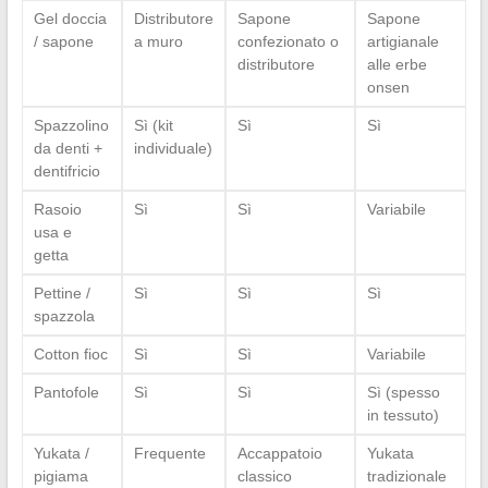
Gel doccia
Distributore
Sapone
Sapone
/ sapone
a muro
confezionato o
artigianale
distributore
alle erbe
onsen
Spazzolino
Sì (kit
Sì
Sì
da denti +
individuale)
dentifricio
Rasoio
Sì
Sì
Variabile
usa e
getta
Pettine /
Sì
Sì
Sì
spazzola
Cotton fioc
Sì
Sì
Variabile
Pantofole
Sì
Sì
Sì (spesso
in tessuto)
Yukata /
Frequente
Accappatoio
Yukata
pigiama
classico
tradizionale