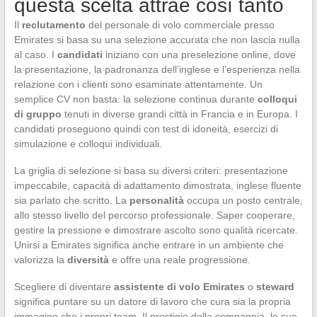
questa scelta attrae così tanto
Il
reclutamento
del personale di volo commerciale presso
Emirates si basa su una selezione accurata che non lascia nulla
al caso. I
candidati
iniziano con una preselezione online, dove
la presentazione, la padronanza dell’inglese e l’esperienza nella
relazione con i clienti sono esaminate attentamente. Un
semplice CV non basta: la selezione continua durante
colloqui
di gruppo
tenuti in diverse grandi città in Francia e in Europa. I
candidati proseguono quindi con test di idoneità, esercizi di
simulazione e colloqui individuali.
La griglia di selezione si basa su diversi criteri: presentazione
impeccabile, capacità di adattamento dimostrata, inglese fluente
sia parlato che scritto. La
personalità
occupa un posto centrale,
allo stesso livello del percorso professionale. Saper cooperare,
gestire la pressione e dimostrare ascolto sono qualità ricercate.
Unirsi a Emirates significa anche entrare in un ambiente che
valorizza la
diversità
e offre una reale progressione.
Scegliere di diventare
assistente di volo Emirates
o
steward
significa puntare su un datore di lavoro che cura sia la propria
immagine che i propri team. Il prestigio della compagnia, le sue