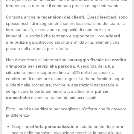
frequenza, la durata e il contenuto preciso di ogni intervento.
Consulta anche le
recensioni dei clienti
. Questi feedback sono
spesso ricchi di insegnamenti sul professionalismo dei team, la
loro puntualità, discrezione o capacità di rispettare i loro
impegni. Le società che formano e supportano i loro
addetti
alle pulizie
garantiscono stabilità e affidabilità, elementi che
pesano nella bilancia per l’utente.
Non dimenticare di informarti sul
vantaggio fiscale
del
credito
d’imposta per servizi alla persona
. A seconda della tua
situazione, puoi recuperare fino al 50% delle tue spese, a
condizione di rispettare alcune regole. Un buon fornitore saprà
guidarti nelle procedure, fornire le attestazioni necessarie e
semplificare la parte amministrativa affinché le
pulizie
domestiche
diventino realmente più accessibili.
Ecco i punti da verificare per scegliere un’offerta che fa davvero
la differenza:
Scegli un’
offerta personalizzabile
: adattamento degli orari,
scelta delle mansioni, evoluzione possibile in base alle tue