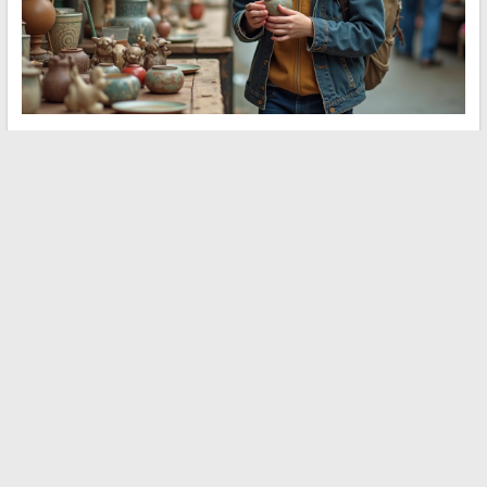
Comprare un oggetto sottovalutato in un mercatino per
rivenderlo a un prezzo più alto su una piattaforma di annunci
richiede un occhio esperto. Libri antichi, videogiochi retro o
figurine da collezione sono categorie in cui le differenze di
prezzo possono essere significative.
Questa attività insegna le basi dell’offerta e della domanda. È
necessaria l’assistenza di un genitore per pubblicare gli annunci
online e gestire le transazioni.
11. Creare disegni o illustrazioni
su commissione
Un talento per il disegno può essere monetizzato: ritratti di
compagni, illustrazioni per inviti di compleanno, caricature