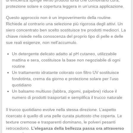
di efficienza spinge verso prodotti ibridi che combinano cura,
protezione solare e copertura leggera in un’unica applicazione.
Questo approccio non è un impoverimento della routine.
Richiede al contrario una selezione più rigorosa degli attivi. Un
siero concentrato ben scelto sostituisce tre prodotti mediocri. La
chiave risiede nella conoscenza del proprio tipo di pelle e delle
sue reali esigenze, non nell’accumulo.
Un detergente delicato adatto al pH cutaneo, utilizzabile
mattina e sera, costituisce la base non negoziabile di ogni
routine
Un trattamento idratante colorato con filtro UV sostituisce
fondotinta, crema da giorno e protezione solare per l’uso
quotidiano
Un balsamo multiuso (labbra, zigomi, palpebre) riduce il
numero di prodotti trasportati e semplifica il trucco naturale
Il trucco quotidiano evolve nella stessa direzione. L’aspetto
ricercato è quello di una pelle curata piuttosto che coperta. Le
texture cremose e trasparenti dominano, le polveri pesanti
retrocedono.
L’eleganza della bellezza passa ora attraverso