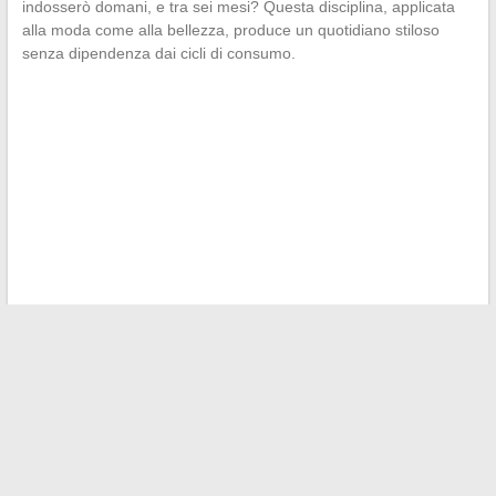
indosserò domani, e tra sei mesi? Questa disciplina, applicata
alla moda come alla bellezza, produce un quotidiano stiloso
senza dipendenza dai cicli di consumo.
←
Guida pratica per connettersi facilmente a Coco.fr dal
proprio mobile