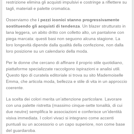
restrizione elimina gli acquisti impulsivi e costringe a riflettere su
tagli, materiali e palette cromatica.
Osserviamo che
i pezzi iconici stanno progressivamente
sostituendo gli acquisti di tendenza
. Un blazer strutturato in
lana leggera, un abito dritto con colletto alto, un pantalone con
piega marcata: questi basi non seguono alcuna stagione. La
loro longevità dipende dalla qualità della confezione, non dalla
loro posizione su un calendario della moda.
Per le donne che cercano di affinare il proprio stile quotidiano,
piattaforme specializzate raccolgono ispirazioni e analisi utili.
Questo tipo di curatela editoriale si trova su sito Mademoiselle
Emma, che articola moda, bellezza e stile di vita in un approccio
coerente.
La scelta dei colori merita un’attenzione particolare. Lavorare
con una palette ristretta (massimo cinque-sette tonalità, di cui
due neutre) semplifica le associazioni e conferisce un’identità
visiva immediata. I colori vivaci si integrano come accenti
puntuali su un accessorio o un capo superiore, non come base
del guardaroba.