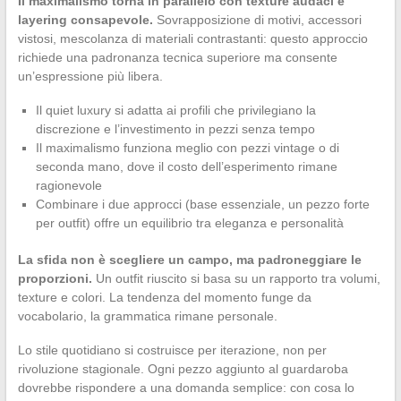
Il maximalismo torna in parallelo con texture audaci e
layering consapevole.
Sovrapposizione di motivi, accessori
vistosi, mescolanza di materiali contrastanti: questo approccio
richiede una padronanza tecnica superiore ma consente
un’espressione più libera.
Il quiet luxury si adatta ai profili che privilegiano la
discrezione e l’investimento in pezzi senza tempo
Il maximalismo funziona meglio con pezzi vintage o di
seconda mano, dove il costo dell’esperimento rimane
ragionevole
Combinare i due approcci (base essenziale, un pezzo forte
per outfit) offre un equilibrio tra eleganza e personalità
La sfida non è scegliere un campo, ma padroneggiare le
proporzioni.
Un outfit riuscito si basa su un rapporto tra volumi,
texture e colori. La tendenza del momento funge da
vocabolario, la grammatica rimane personale.
Lo stile quotidiano si costruisce per iterazione, non per
rivoluzione stagionale. Ogni pezzo aggiunto al guardaroba
dovrebbe rispondere a una domanda semplice: con cosa lo