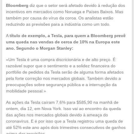
Bloomberg
diz que o setor será afetado devido à redução dos
incentivos em mercados como Noruega e Países Baixos. Mas
também por causa do vírus da coroa. Os analistas estão
reduzindo as previsões para a indústria como um todo.
A
título de exemplo, a Tesla, para quem a Bloomberg prevê
uma queda nas vendas de cerca de 10% na Europa este
ano. Segundo o Morgan Stanley:
«Um Tesla é uma compra discricionária e de alto preço. É
razoável supor que o sentimento e a solidez financeira do
portfólio de pedidos da Tesla serão de alguma forma afetados
pela forte correção nos mercados globais. Também devido a
preocupações sobre segurança pública e a interrupção da
mobilidade pessoal.»
As ações da Tesla caíram 7,6% para $585,90 na manhã de
ontem, dia 12, em Nova York. Isso vai ao encontro da queda
das ações nos mercados globais devido à ameaça do
coronavírus. E é por isso que a Tesla registrou uma queda de
até 52% este ano após dois trimestres consecutivos de ganhos
acima das previsões.