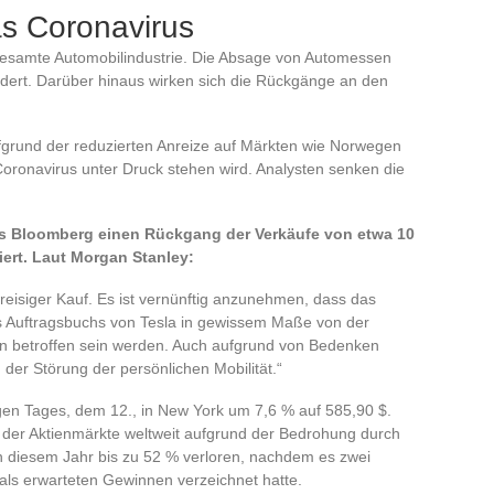
as Coronavirus
gesamte Automobilindustrie. Die Absage von Automessen
ndert. Darüber hinaus wirken sich die Rückgänge an den
ufgrund der reduzierten Anreize auf Märkten wie Norwegen
ronavirus unter Druck stehen wird. Analysten senken die
das Bloomberg einen Rückgang der Verkäufe von etwa 10
iert. Laut Morgan Stanley:
hpreisiger Kauf. Es ist vernünftig anzunehmen, dass das
des Auftragsbuchs von Tesla in gewissem Maße von der
en betroffen sein werden. Auch aufgrund von Bedenken
d der Störung der persönlichen Mobilität.“
igen Tages, dem 12., in New York um 7,6 % auf 585,90 $.
 der Aktienmärkte weltweit aufgrund der Bedrohung durch
n diesem Jahr bis zu 52 % verloren, nachdem es zwei
als erwarteten Gewinnen verzeichnet hatte.