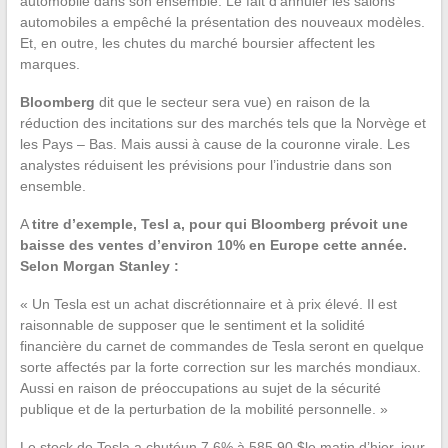
automobile dans son ensemble. Le fait d’annuler les salons
automobiles a empêché la présentation des nouveaux modèles.
Et, en outre, les chutes du marché boursier affectent les
marques.
Bloomberg
dit que le secteur sera vue) en raison de la
réduction des incitations sur des marchés tels que la Norvège et
les Pays – Bas. Mais aussi à cause de la couronne virale. Les
analystes réduisent les prévisions pour l’industrie dans son
ensemble.
A
titre d’exemple, Tesl a, pour qui Bloomberg prévoit une
baisse des ventes d’environ 10% en Europe cette année.
Selon Morgan Stanley :
« Un Tesla est un achat discrétionnaire et à prix élevé. Il est
raisonnable de supposer que le sentiment et la solidité
financière du carnet de commandes de Tesla seront en quelque
sorte affectés par la forte correction sur les marchés mondiaux.
Aussi en raison de préoccupations au sujet de la sécurité
publique et de la perturbation de la mobilité personnelle. »
Le stock de Tesla a chutéun 7,6% à 585.90 $le matin d’hier, jour