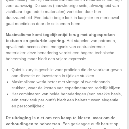
zeer aanwezig. De codes (nauwkeurige snits, afwezigheid van
zichtbaar logo, edele materialen) verleiden door hun
duurzaamheid. Een totale beige look in kasjmier en merinowol
gaat moeiteloos door de seizoenen heen.
Maximalisme komt tegelijkertijd terug met uitgesproken
texturen en gedurfde layering.
Het stapelen van patronen,
opvallende accessoires, mengsels van contrasterende
materialen: deze benadering vereist een hogere technische
beheersing maar biedt een vrijere expressie.
Quiet luxury is geschikt voor profielen die de voorkeur geven
aan discretie en investeren in tijdloze stukken
Maximalisme werkt beter met vintage of tweedehands
stukken, waar de kosten van experimenteren redelijk blijven
Het combineren van beide benaderingen (een strakke basis,
één sterk stuk per outfit) biedt een balans tussen elegantie
en persoonlijkheid
De uitdaging is niet om een kamp te kiezen, maar om de
verhoudingen te beheersen.
Een geslaagde outfit berust op