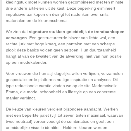
kledingstuk moet kunnen worden gecombineerd met ten minste
drie andere artikelen uit de kast. Deze beperking elimineert
impulsieve aankopen en dwingt tot nadenken over snits,
materialen en de kleurenschema.
We zien dat
signature stukken geleidelijk de trendaankopen
vervangen
. Een gestructureerde blazer van lichte wol, een
rechte jurk met hoge kraag, een pantalon met een scherpe
plooi: deze basics volgen geen seizoen. Hun duurzaamheid
hangt af van de kwaliteit van de afwerking, niet van hun positie
op een modekalender.
Voor vrouwen die hun stijl dagelijks willen verfijnen, verzamelen
gespecialiseerde platforms nuttige inspiratie en analyses. Dit
type redactionele curatie vinden we op de site Mademoiselle
Emma, die mode, schoonheid en lifestyle op een coherente
manier verbindt.
De keuze van kleuren verdient bijzondere aandacht. Werken
met een beperkte palet (vijf tot zeven tinten maximaal, waarvan
twee neutraal) vereenvoudigt de combinaties en geeft een
onmiddellijke visuele identiteit. Heldere kleuren worden