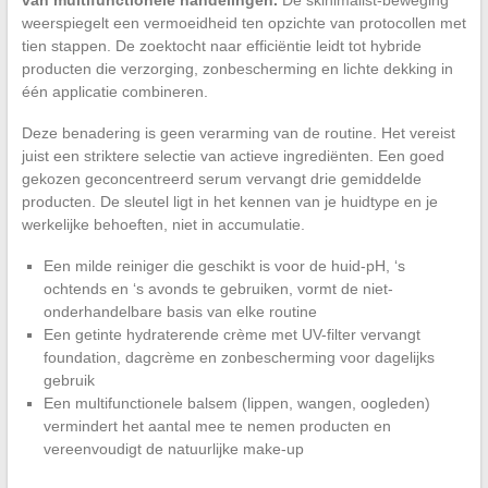
van multifunctionele handelingen.
De skinimalist-beweging
weerspiegelt een vermoeidheid ten opzichte van protocollen met
tien stappen. De zoektocht naar efficiëntie leidt tot hybride
producten die verzorging, zonbescherming en lichte dekking in
één applicatie combineren.
Deze benadering is geen verarming van de routine. Het vereist
juist een striktere selectie van actieve ingrediënten. Een goed
gekozen geconcentreerd serum vervangt drie gemiddelde
producten. De sleutel ligt in het kennen van je huidtype en je
werkelijke behoeften, niet in accumulatie.
Een milde reiniger die geschikt is voor de huid-pH, ‘s
ochtends en ‘s avonds te gebruiken, vormt de niet-
onderhandelbare basis van elke routine
Een getinte hydraterende crème met UV-filter vervangt
foundation, dagcrème en zonbescherming voor dagelijks
gebruik
Een multifunctionele balsem (lippen, wangen, oogleden)
vermindert het aantal mee te nemen producten en
vereenvoudigt de natuurlijke make-up