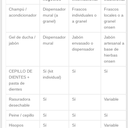
Champú /
Dispensador
Frascos
Frascos
acondicionador
mural (a
individuales o
locales o a
granel)
a granel
granel
onsen
Gel de ducha /
Dispensador
Jabón
Jabón
jabón
mural
envasado o
artesanal a
dispensador
base de
hierbas
onsen
CEPILLO DE
Sí (kit
Sí
Sí
DIENTES +
individual)
pasta de
dientes
Rasuradora
Sí
Sí
Variable
desechable
Peine / cepillo
Sí
Sí
Sí
Hisopos
Sí
Sí
Variable