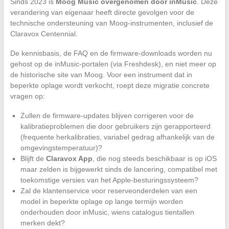
Sinds 2023 is
Moog Music overgenomen door inMusic
. Deze
verandering van eigenaar heeft directe gevolgen voor de
technische ondersteuning van Moog-instrumenten, inclusief de
Claravox Centennial.
De kennisbasis, de FAQ en de firmware-downloads worden nu
gehost op de inMusic-portalen (via Freshdesk), en niet meer op
de historische site van Moog. Voor een instrument dat in
beperkte oplage wordt verkocht, roept deze migratie concrete
vragen op:
Zullen de firmware-updates blijven corrigeren voor de
kalibratieproblemen die door gebruikers zijn gerapporteerd
(frequente herkalibraties, variabel gedrag afhankelijk van de
omgevingstemperatuur)?
Blijft de
Claravox App
, die nog steeds beschikbaar is op iOS
maar zelden is bijgewerkt sinds de lancering, compatibel met
toekomstige versies van het Apple-besturingssysteem?
Zal de klantenservice voor reserveonderdelen van een
model in beperkte oplage op lange termijn worden
onderhouden door inMusic, wiens catalogus tientallen
merken dekt?