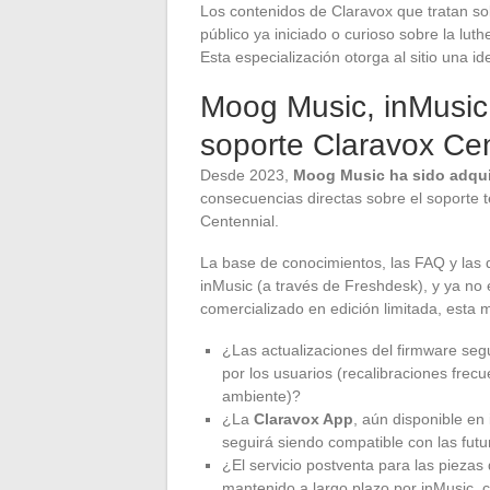
Los contenidos de Claravox que tratan sob
público ya iniciado o curioso sobre la luth
Esta especialización otorga al sitio una id
Moog Music, inMusic y
soporte Claravox Ce
Desde 2023,
Moog Music ha sido adqui
consecuencias directas sobre el soporte t
Centennial.
La base de conocimientos, las FAQ y las 
inMusic (a través de Freshdesk), y ya no 
comercializado en edición limitada, esta 
¿Las actualizaciones del firmware seg
por los usuarios (recalibraciones fre
ambiente)?
¿La
Claravox App
, aún disponible en
seguirá siendo compatible con las futu
¿El servicio postventa para las piezas
mantenido a largo plazo por inMusic,