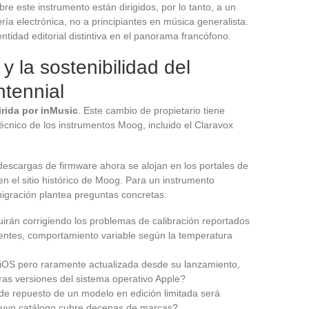
re este instrumento están dirigidos, por lo tanto, a un
ería electrónica, no a principiantes en música generalista.
entidad editorial distintiva en el panorama francófono.
 la sostenibilidad del
ntennial
rida por inMusic
. Este cambio de propietario tiene
écnico de los instrumentos Moog, incluido el Claravox
descargas de firmware ahora se alojan en los portales de
en el sitio histórico de Moog. Para un instrumento
migración plantea preguntas concretas:
uirán corrigiendo los problemas de calibración reportados
cuentes, comportamiento variable según la temperatura
 iOS pero raramente actualizada desde su lanzamiento,
ras versiones del sistema operativo Apple?
 de repuesto de un modelo en edición limitada será
 cuyo catálogo cubre decenas de marcas?