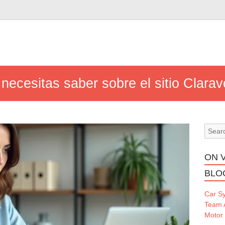
necesitas saber sobre el sitio Clarav
ON 
BLO
Car S
Team 
Motor