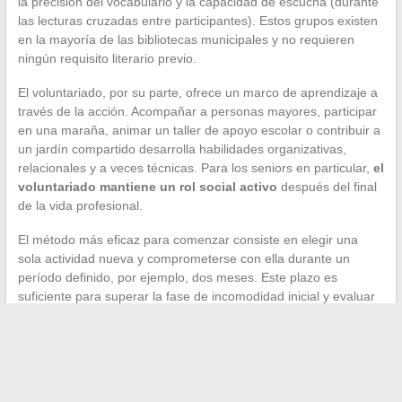
la precisión del vocabulario y la capacidad de escucha (durante
las lecturas cruzadas entre participantes). Estos grupos existen
en la mayoría de las bibliotecas municipales y no requieren
ningún requisito literario previo.
El voluntariado, por su parte, ofrece un marco de aprendizaje a
través de la acción. Acompañar a personas mayores, participar
en una maraña, animar un taller de apoyo escolar o contribuir a
un jardín compartido desarrolla habilidades organizativas,
relacionales y a veces técnicas. Para los seniors en particular,
el
voluntariado mantiene un rol social activo
después del final
de la vida profesional.
El método más eficaz para comenzar consiste en elegir una
sola actividad nueva y comprometerse con ella durante un
período definido, por ejemplo, dos meses. Este plazo es
suficiente para superar la fase de incomodidad inicial y evaluar
si el ocio corresponde realmente a sus expectativas. Multiplicar
los intentos simultáneos diluye la inversión y reduce las
posibilidades de anclar un nuevo hábito a largo plazo.