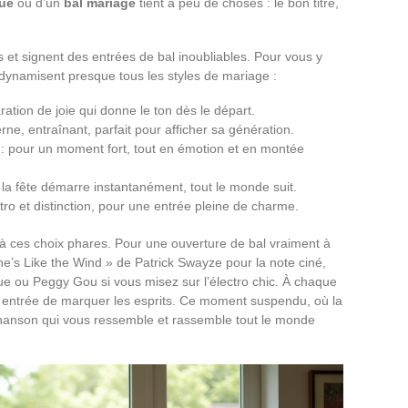
que
ou d’un
bal mariage
tient à peu de choses : le bon titre,
et signent des entrées de bal inoubliables. Pour vous y
ui dynamisent presque tous les styles de mariage :
ation de joie qui donne le ton dès le départ.
ne, entraînant, parfait pour afficher sa génération.
 pour un moment fort, tout en émotion et en montée
 la fête démarre instantanément, tout le monde suit.
tro et distinction, pour une entrée pleine de charme.
 à ces choix phares. Pour une ouverture de bal vraiment à
 She’s Like the Wind » de Patrick Swayze pour la note ciné,
ue ou Peggy Gou si vous misez sur l’électro chic. À chaque
e entrée de marquer les esprits. Ce moment suspendu, où la
chanson qui vous ressemble et rassemble tout le monde