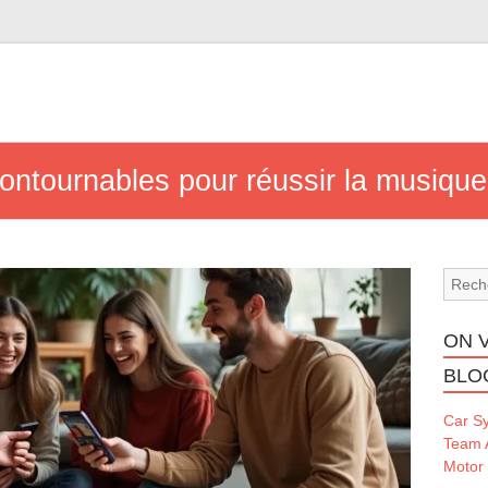
ontournables pour réussir la musique
ON 
BLO
Car S
Team 
Motor