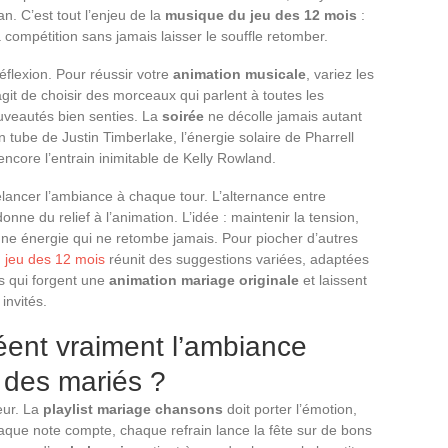
an. C’est tout l’enjeu de la
musique du jeu des 12 mois
:
 compétition sans jamais laisser le souffle retomber.
flexion. Pour réussir votre
animation musicale
, variez les
’agit de choisir des morceaux qui parlent à toutes les
ouveautés bien senties. La
soirée
ne décolle jamais autant
n tube de Justin Timberlake, l’énergie solaire de Pharrell
encore l’entrain inimitable de Kelly Rowland.
elancer l’ambiance à chaque tour. L’alternance entre
nne du relief à l’animation. L’idée : maintenir la tension,
e une énergie qui ne retombe jamais. Pour piocher d’autres
 jeu des 12 mois
réunit des suggestions variées, adaptées
s qui forgent une
animation mariage originale
et laissent
invités.
éent vraiment l’ambiance
e des mariés ?
eur. La
playlist mariage chansons
doit porter l’émotion,
haque note compte, chaque refrain lance la fête sur de bons