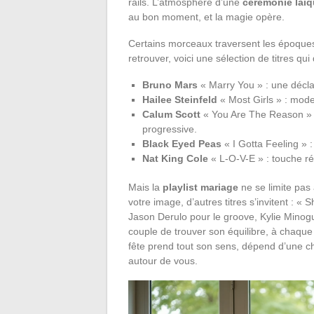
rails. L’atmosphère d’une
cérémonie laï
au bon moment, et la magie opère.
Certains morceaux traversent les époques 
retrouver, voici une sélection de titres q
Bruno Mars
« Marry You » : une déclar
Hailee Steinfeld
« Most Girls » : moder
Calum Scott
« You Are The Reason » :
progressive.
Black Eyed Peas
« I Gotta Feeling » :
Nat King Cole
« L-O-V-E » : touche ré
Mais la
playlist mariage
ne se limite pas
votre image, d’autres titres s’invitent : «
Jason Derulo pour le groove, Kylie Minog
couple de trouver son équilibre, à chaqu
fête prend tout son sens, dépend d’une 
autour de vous.