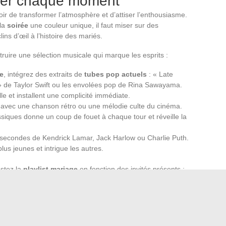
iser chaque moment
ir de transformer l’atmosphère et d’attiser l’enthousiasme.
 la
soirée
une couleur unique, il faut miser sur des
ns d’œil à l’histoire des mariés.
ruire une sélection musicale qui marque les esprits :
e
, intégrez des extraits de
tubes pop actuels
: « Late
 » de Taylor Swift ou les envolées pop de Rina Sawayama.
lle et installent une complicité immédiate.
 avec une chanson rétro ou une mélodie culte du cinéma.
ssiques donne un coup de fouet à chaque tour et réveille la
 secondes de Kendrick Lamar, Jack Harlow ou Charlie Puth.
lus jeunes et intrigue les autres.
stez la
playlist mariage
en fonction des invités présents :
rina Carpenter ou envolées de Navy. Chaque séquence
connivence. L’
animation pour mariage
gagne en relief,
e, loin des playlists toutes faites.
sse par des choix assumés, des transitions judicieuses, et