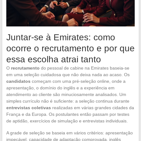
Juntar-se à Emirates: como
ocorre o recrutamento e por que
essa escolha atrai tanto
O
recrutamento
do pessoal de cabine na Emirates baseia-se
em uma seleção cuidadosa que não deixa nada ao acaso. Os
candidatos
começam com uma pré-seleção online, onde a
apresentação, o domínio do inglês e a experiência em
atendimento ao cliente são minuciosamente analisados. Um
simples currículo não é suficiente: a seleção continua durante
entrevistas coletivas
realizadas em várias grandes cidades da
França e da Europa. Os postulantes então passam por testes
de aptidão, exercícios de simulação e entrevistas individuais.
A grade de seleção se baseia em vários critérios: apresentação
impecável, capacidade de adaptação comprovada, inglês