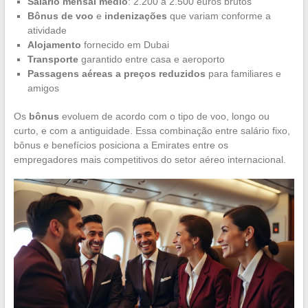
Salário mensal médio
: 2.200 a 2.500 euros brutos
Bônus de voo
e
indenizações
que variam conforme a
atividade
Alojamento
fornecido em Dubai
Transporte
garantido entre casa e aeroporto
Passagens aéreas a preços reduzidos
para familiares e
amigos
Os
bônus
evoluem de acordo com o tipo de voo, longo ou
curto, e com a antiguidade. Essa combinação entre salário fixo,
bônus e benefícios posiciona a Emirates entre os
empregadores mais competitivos do setor aéreo internacional.