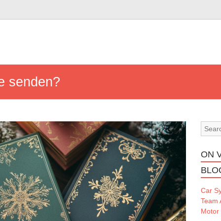
e senden?
ON 
BLO
Car S
Team 
Motor