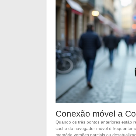
Conexão móvel a Coc
Quando os três pontos anteriores estão re
cache do navegador móvel é frequentem
memória versões parciais ou desatualizad