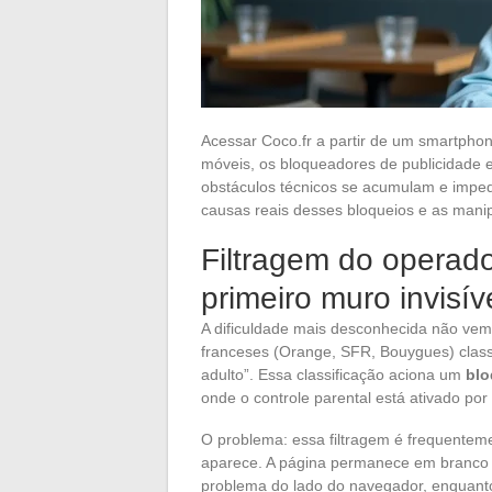
Acessar Coco.fr a partir de um smartphon
móveis, os bloqueadores de publicidade 
obstáculos técnicos se acumulam e imped
causas reais desses bloqueios e as manip
Filtragem do operado
primeiro muro invisív
A dificuldade mais desconhecida não vem
franceses (Orange, SFR, Bouygues) classi
adulto”. Essa classificação aciona um
blo
onde o controle parental está ativado por
O problema: essa filtragem é frequentem
aparece. A página permanece em branco o
problema do lado do navegador, enquanto 