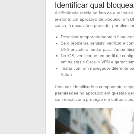
Identificar qual bloquea
A dificuldade reside no fato de que vár
telefone: um aplicativo de bloqueio, um DN
causa, é necessário proceder por elimina
Desativar temporariamente o bloquead
Se o problema persistir, verificar a c
DNS privado e mudar para “Automátic
No iOS, verificar se um perfil de conf
em Ajustes > Geral > VPN e gerenciam
Testar com um navegador diferente pa
Safari
Uma vez identificado o componente resp
permissões
no aplicativo em questão ger
sem desativar a proteção em outros sites