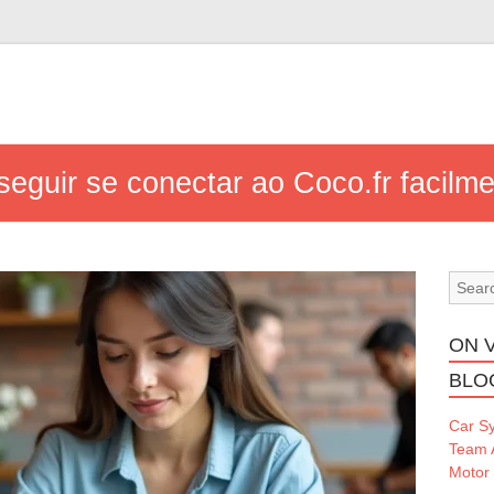
eguir se conectar ao Coco.fr facilmen
ON 
BLO
Car S
Team 
Motor