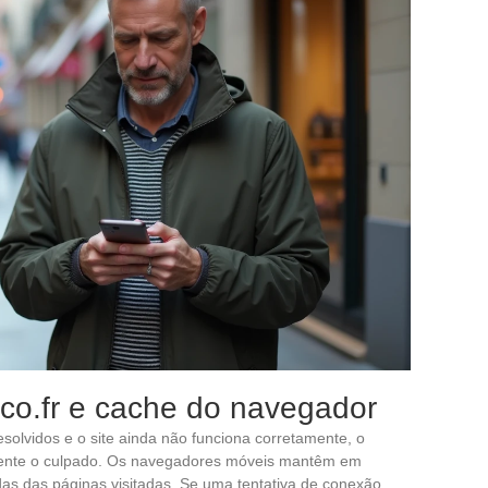
o.fr e cache do navegador
solvidos e o site ainda não funciona corretamente, o
ente o culpado. Os navegadores móveis mantêm em
as das páginas visitadas. Se uma tentativa de conexão