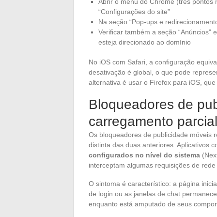
Abrir o menu do Chrome (três pontos n
“Configurações do site”
Na seção “Pop-ups e redirecionamentos”
Verificar também a seção “Anúncios” e
esteja direcionado ao domínio
No iOS com Safari, a configuração equiva
desativação é global, o que pode repres
alternativa é usar o Firefox para iOS, que
Bloqueadores de publ
carregamento parcial
Os bloqueadores de publicidade móveis 
distinta das duas anteriores. Aplicativo
configurados no nível do sistema
(Next
interceptam algumas requisições de rede 
O sintoma é característico: a página inic
de login ou as janelas de chat permanecem
enquanto está amputado de seus compone